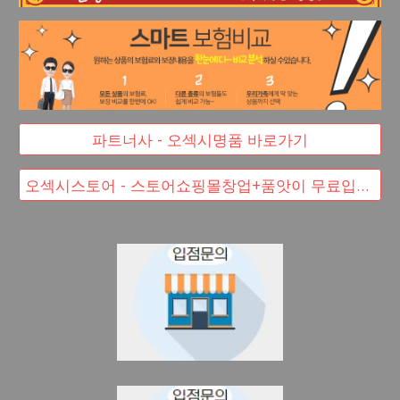
파트너사 - 오섹시명품 바로가기
오섹시스토어 - 스토어쇼핑몰창업+품앗이 무료입점 대박