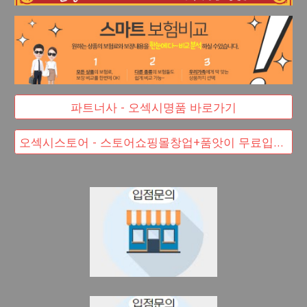
파트너사 - 오섹시명품 바로가기
오섹시스토어 - 스토어쇼핑몰창업+품앗이 무료입점 대박