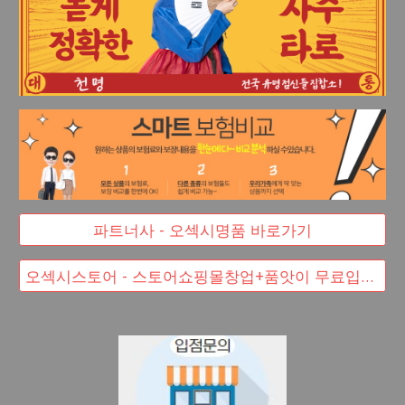
파트너사 - 오섹시명품 바로가기
오섹시스토어 - 스토어쇼핑몰창업+품앗이 무료입점 대박