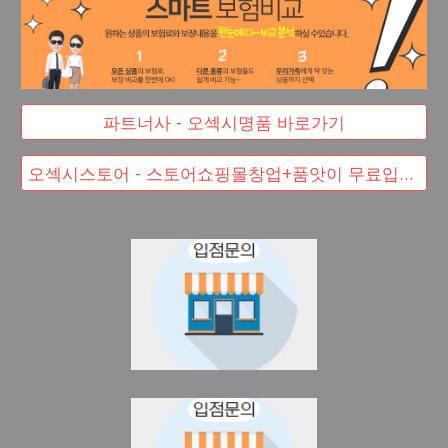
파트너사 - 오섹시명품 바로가기
오섹시스토어 - 스토어쇼핑몰창업+품앗이 무료입점 대박