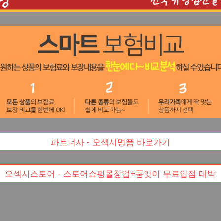
파트너사 - 오섹시명품 바로가기
오섹시스토어 - 스토어쇼핑몰창업+품앗이 무료입점 대박