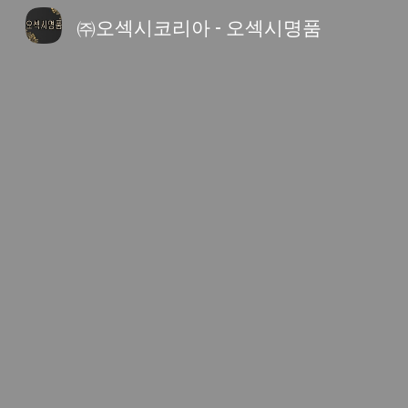
㈜오섹시코리아 - 오섹시명품
Sk