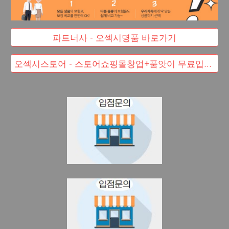
파트너사 - 오섹시명품 바로가기
오섹시스토어 - 스토어쇼핑몰창업+품앗이 무료입점 대박