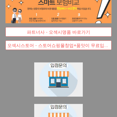
파트너사 - 오섹시명품 바로가기
오섹시스토어 - 스토어쇼핑몰창업+품앗이 무료입점 대박