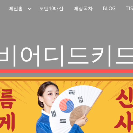
메인홈
모밴10대산
매장목차
BLOG
TI
ip to main content
Skip to navigat
비어디드키