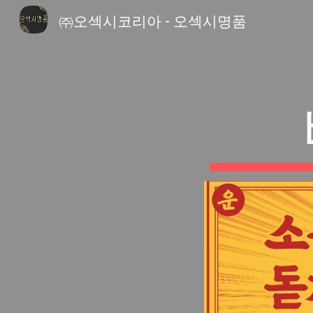
㈜오섹시코리아 - 오섹시명품
Sk