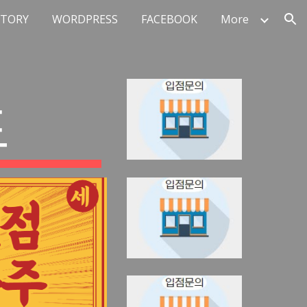
STORY
WORDPRESS
FACEBOOK
More
ion
드