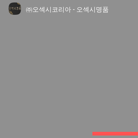
㈜오섹시코리아 - 오섹시명품
Sk