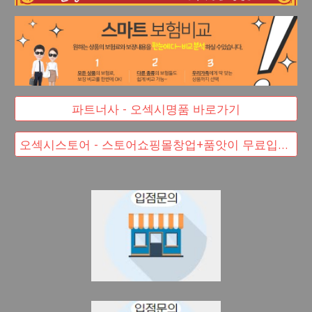
파트너사 - 오섹시명품 바로가기
오섹시스토어 - 스토어쇼핑몰창업+품앗이 무료입점 대박