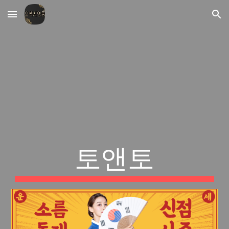
Skip to main content
Skip to navigation
토앤토